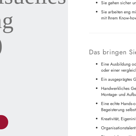
Sie gehen sicher u
ng
Sie arbeiten eng m
mit Ihrem Know-ho
)
Das bringen Si
Eine Ausbildung od
oder einer verglei
Ein ausgeprägtes G
Handwerkliches Ges
Montage- und Aufbau
Eine echte Hands-on
Begeisterung selbst
Kreativität, Eigeni
!
Organisationstalent