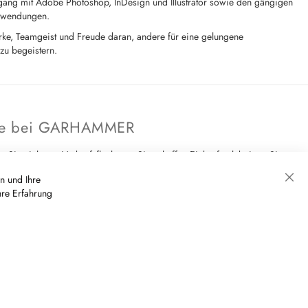
ang mit Adobe Photoshop, InDesign und Illustrator sowie den gängigen
Anwendungen.
ke, Teamgeist und Freude daran, andere für eine gelungene
zu begeistern.
Sie bei GARHAMMER
ie nicht nur Verkaufsflächen – Sie schaffen Einkaufserlebnisse. Sie
hrtes Unternehmen mit kurzen Entscheidungswegen, Gestaltungsspielraum
n und Ihre
egenseitig unterstützt.
hre Erfahrung
Sch
und Verantwortung für außergewöhnliche Markeninszenierungen.
 Aufgaben, bei denen Kreativität, Gestaltung und handwerkliche
menkommen.
m mit echter Leidenschaft für Mode, Design und Gastfreundschaft.
 und schnelle Entscheidungen.