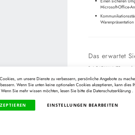
Einen sicheren Umg
Microsoft-Office-
Kommunikationsstär
Warenpräsentation 
Das erwartet 
Bei GARHAMMER gestalten S
erwartet ein familiengefü
ookies, um unsere Dienste zu verbessern, persönliche Angebote zu mache
und einem Team, das sich g
rbessern. Wenn Sie unten keine optionalen Cookies akzeptieren, kann dies I
Freuen Sie sich auf:
. Wenn Sie mehr wissen möchten, lesen Sie bitte die
Datenschutzerklärung
.
Kreative Freiheit 
KZEPTIEREN
EINSTELLUNGEN BEARBEITEN
Abwechslungsreiche
Umsetzung zusam
Ein motiviertes Tea
Flache Hierarchien