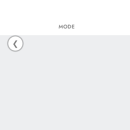
MODE
❮