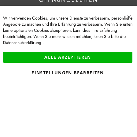
ÖFFNUNGSZEITEN
Montag bis Samstag
Wir verwenden Cookies, um unsere Dienste zu verbessern, persönliche
09:00 - 19:00 Uhr
Angebote zu machen und Ihre Erfahrung zu verbessern. Wenn Sie unten
Sch
keine optionalen Cookies akzeptieren, kann dies Ihre Erfahrung
beeinträchtigen. Wenn Sie mehr wissen möchten, lesen Sie bitte die
Datenschutzerklärung
.
|
|
|
|
© Modehaus Garhammer GmbH
Newsletter
Impressum
Datenschutz
|
|
Barrierefreiheit
AGB
Cookie-Einstellungen
VERTRAG WIDERRUFEN
Widerruf
ALLE AKZEPTIEREN
|
EINSTELLUNGEN BEARBEITEN