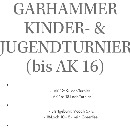
GARHAMMER
KINDER- &
JUGENDTURNIE
(bis AK 16)
- AK 12: 9-Loch-Turnier
- AK 16: 18-Loch-Turnier
- Startgebühr: 9-Loch 5,- €
- 18-Loch 10,- € · kein Greenfee