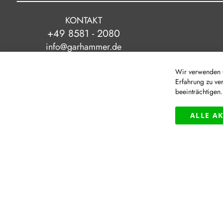
KONTAKT
+49 8581 - 2080
info@garhammer.de
Wir verwenden C
Erfahrung zu ve
beeinträchtigen
|
© Modehaus Garhammer GmbH
ALLE A