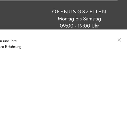
ÖFFNUNGSZEITEN
Montag bis Samstag
09:00 - 19:00 Uhr
n und Ihre
hre Erfahrung
Sch
|
|
eit
AGB
Cookie-Einstellungen