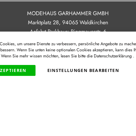
MODEHAUS GARHAMMER GMBH
Marktplatz 28, 94065 Waldkirchen
Anfahrt Parkhaus: Ringmauerstr. 6
ookies, um unsere Dienste zu verbessern, persönliche Angebote zu mache
rbessern. Wenn Sie unten keine optionalen Cookies akzeptieren, kann dies I
Route
. Wenn Sie mehr wissen möchten, lesen Sie bitte die
Datenschutzerklärung
.
|
|
|
Newsletter
Impressum
Datenschutz
Barrierefreih
KZEPTIEREN
EINSTELLUNGEN BEARBEITEN
VERTRAG WIDERRUFEN
Widerruf
|