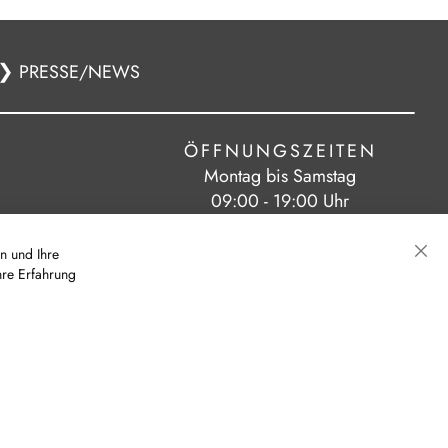
❯
PRESSE/NEWS
ÖFFNUNGSZEITEN
Montag bis Samstag
09:00 - 19:00 Uhr
n und Ihre
hre Erfahrung
Sch
|
|
eit
AGB
Cookie-Einstellungen