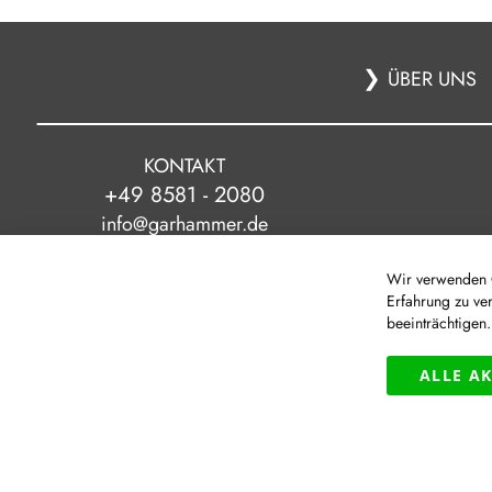
❯
ÜBER UNS
KONTAKT
+49 8581 - 2080
info@garhammer.de
Wir verwenden C
Erfahrung zu ve
beeinträchtigen
|
© Modehaus Garhammer GmbH
ALLE A