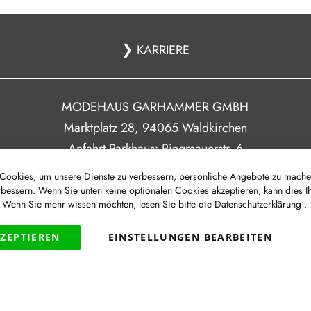
❯
KARRIERE
MODEHAUS GARHAMMER GMBH
Marktplatz 28, 94065 Waldkirchen
Anfahrt Parkhaus: Ringmauerstr. 6
ookies, um unsere Dienste zu verbessern, persönliche Angebote zu mache
rbessern. Wenn Sie unten keine optionalen Cookies akzeptieren, kann dies I
Route
. Wenn Sie mehr wissen möchten, lesen Sie bitte die
Datenschutzerklärung
.
|
|
|
Newsletter
Impressum
Datenschutz
Barrierefreih
KZEPTIEREN
EINSTELLUNGEN BEARBEITEN
VERTRAG WIDERRUFEN
Widerruf
|