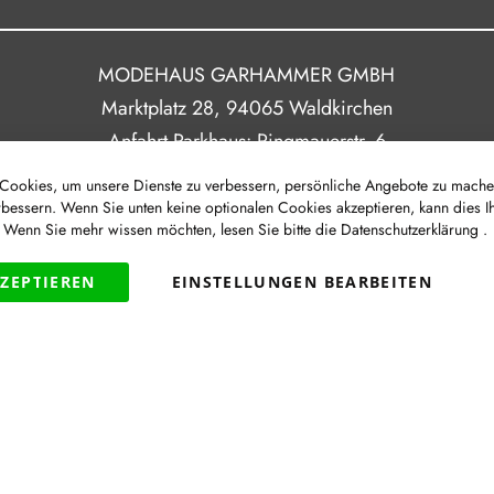
MODEHAUS GARHAMMER GMBH
Marktplatz 28, 94065 Waldkirchen
Anfahrt Parkhaus: Ringmauerstr. 6
ookies, um unsere Dienste zu verbessern, persönliche Angebote zu mache
rbessern. Wenn Sie unten keine optionalen Cookies akzeptieren, kann dies I
Route
. Wenn Sie mehr wissen möchten, lesen Sie bitte die
Datenschutzerklärung
.
|
|
|
Newsletter
Impressum
Datenschutz
Barrierefreih
KZEPTIEREN
EINSTELLUNGEN BEARBEITEN
VERTRAG WIDERRUFEN
Widerruf
|