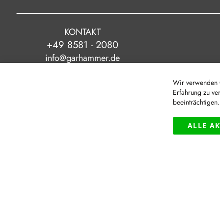
KONTAKT
+49 8581 - 2080
info@garhammer.de
Wir verwenden C
Erfahrung zu ve
beeinträchtigen
|
© Modehaus Garhammer GmbH
ALLE A