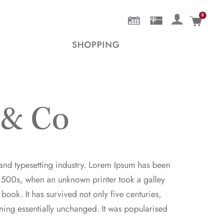
0
Mein 
SHOPPING
 & Co
and typesetting industry. Lorem Ipsum has been
 1500s, when an unknown printer took a galley
ook. It has survived not only five centuries,
ining essentially unchanged. It was popularised