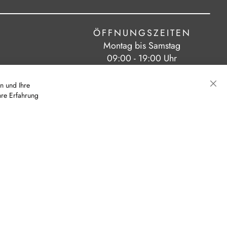
ÖFFNUNGSZEITEN
Montag bis Samstag
09:00 - 19:00 Uhr
n und Ihre
hre Erfahrung
Sch
|
|
eit
AGB
Cookie-Einstellungen