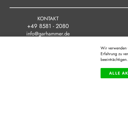
KONTAKT
+49 8581 - 2080
info@garhammer.de
Wir verwenden C
Erfahrung zu ve
beeinträchtigen
|
© Modehaus Garhammer GmbH
ALLE A