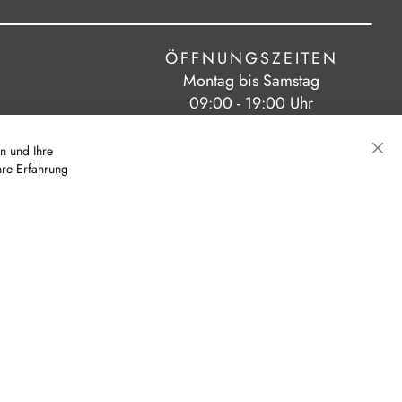
ÖFFNUNGSZEITEN
Montag bis Samstag
09:00 - 19:00 Uhr
n und Ihre
hre Erfahrung
Sch
|
|
eit
AGB
Cookie-Einstellungen