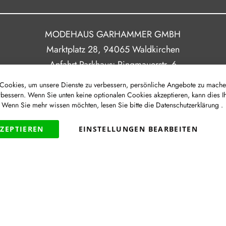
MODEHAUS GARHAMMER GMBH
Marktplatz 28, 94065 Waldkirchen
Anfahrt Parkhaus: Ringmauerstr. 6
ookies, um unsere Dienste zu verbessern, persönliche Angebote zu mache
rbessern. Wenn Sie unten keine optionalen Cookies akzeptieren, kann dies I
Route
. Wenn Sie mehr wissen möchten, lesen Sie bitte die
Datenschutzerklärung
.
|
|
|
Newsletter
Impressum
Datenschutz
Barrierefreih
KZEPTIEREN
EINSTELLUNGEN BEARBEITEN
VERTRAG WIDERRUFEN
Widerruf
|