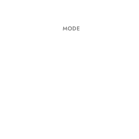
Wir können keine Produkte entsprechend dieser Auswahl finden
MODE