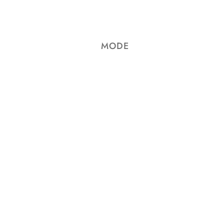
Wir können keine Produkte entsprechend dieser Auswahl finden
MODE