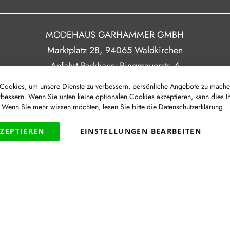
MODEHAUS GARHAMMER GMBH
Marktplatz 28, 94065 Waldkirchen
Anfahrt Parkhaus: Ringmauerstr. 6
ookies, um unsere Dienste zu verbessern, persönliche Angebote zu mache
rbessern. Wenn Sie unten keine optionalen Cookies akzeptieren, kann dies I
Route
. Wenn Sie mehr wissen möchten, lesen Sie bitte die
Datenschutzerklärung
.
|
|
|
Newsletter
Impressum
Datenschutz
Barrierefreih
KZEPTIEREN
EINSTELLUNGEN BEARBEITEN
VERTRAG WIDERRUFEN
Widerruf
|