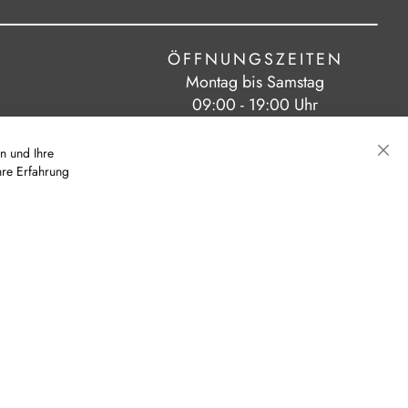
ÖFFNUNGSZEITEN
Montag bis Samstag
09:00 - 19:00 Uhr
n und Ihre
hre Erfahrung
Sch
|
|
eit
AGB
Cookie-Einstellungen