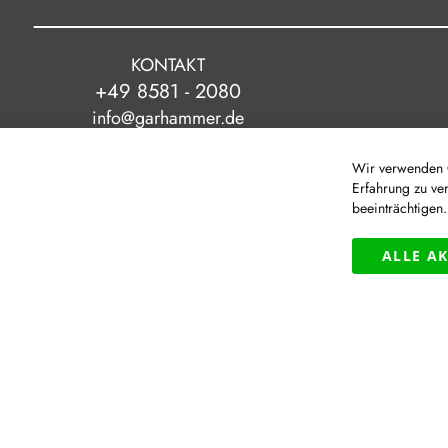
KONTAKT
+49 8581 - 2080
info@garhammer.de
Wir verwenden C
Erfahrung zu ve
beeinträchtigen
|
© Modehaus Garhammer GmbH
ALLE A